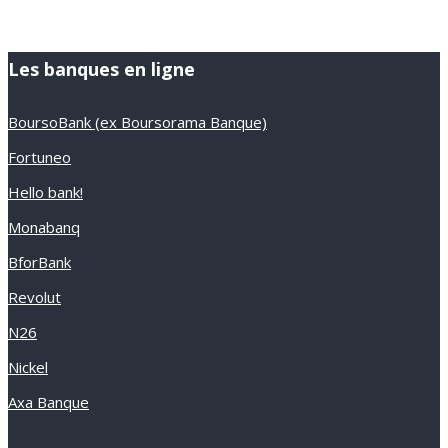
Les banques en ligne
BoursoBank (ex Boursorama Banque)
Fortuneo
Hello bank!
Monabanq
BforBank
Revolut
N26
Nickel
Axa Banque