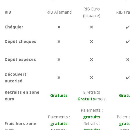
RIB Euro
RIB
RIB Allemand
RIB Fra
(Lituanie)
Chéquier
❌
❌
✔️
Dépôt chèques
❌
❌
✔️
Dépôt espèces
❌
❌
❌
Découvert
❌
❌
✔️
autorisé
Retraits en zone
8 retraits
Gratuits
Gratu
euro
Gratuits
/mois
Paiements :
Paiements :
gratuits
Paieme
Frais hors zone
gratuits
Retraits :
gratu