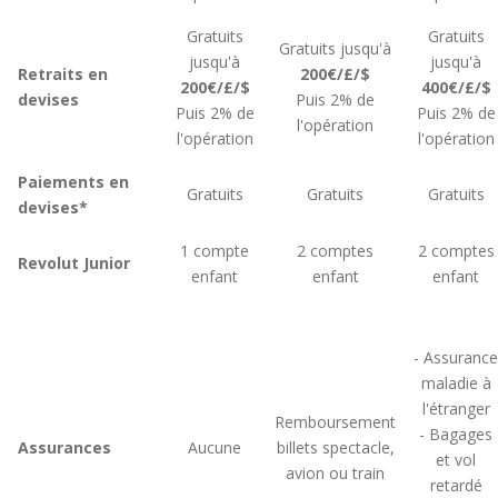
Gratuits
Gratuits
Gratuits jusqu'à
jusqu'à
jusqu'à
Retraits en
200€/£/$
200€/£/$
400€/£/$
devises
Puis 2% de
Puis 2% de
Puis 2% de
l'opération
l'opération
l'opération
Paiements en
Gratuits
Gratuits
Gratuits
devises*
1 compte
2 comptes
2 comptes
Revolut Junior
enfant
enfant
enfant
- Assurance
maladie à
l'étranger
Remboursement
- Bagages
Assurances
Aucune
billets spectacle,
et vol
avion ou train
retardé