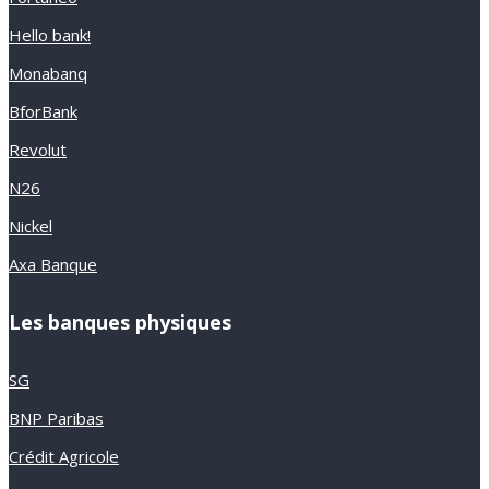
Hello bank!
Monabanq
BforBank
Revolut
N26
Nickel
Axa Banque
Les banques physiques
SG
BNP Paribas
Crédit Agricole