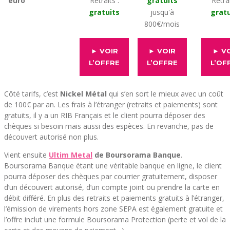
euro
Retraits :
gratuits
Retrai
gratuits
jusqu'à
gratu
800€/mois
► VOIR
► VOIR
► V
L’OFFRE
L’OFFRE
L’OF
Côté tarifs, c’est
Nickel Métal
qui s’en sort le mieux avec un coût
de 100€ par an. Les frais à l’étranger (retraits et paiements) sont
gratuits, il y a un RIB Français et le client pourra déposer des
chèques si besoin mais aussi des espèces. En revanche, pas de
découvert autorisé non plus.
Vient ensuite
Ultim Metal
de Boursorama Banque
.
Boursorama Banque étant une véritable banque en ligne, le client
pourra déposer des chèques par courrier gratuitement, disposer
d’un découvert autorisé, d’un compte joint ou prendre la carte en
débit différé. En plus des retraits et paiements gratuits à l’étranger,
l’émission de virements hors zone SEPA est également gratuite et
l’offre inclut une formule Boursorama Protection (perte et vol de la