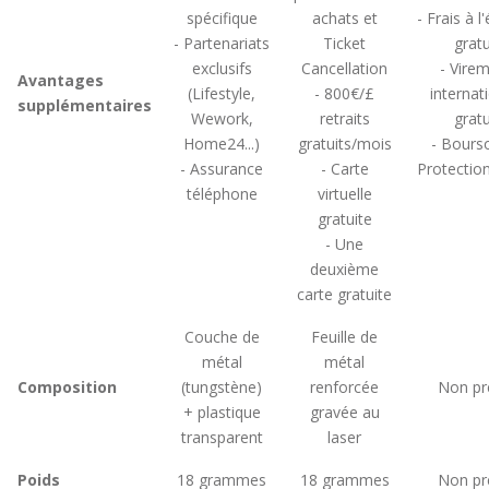
spécifique
achats et
- Frais à l
- Partenariats
Ticket
gratu
exclusifs
Cancellation
- Vire
Avantages
(Lifestyle,
- 800€/£
internat
supplémentaires
Wework,
retraits
gratu
Home24...)
gratuits/mois
- Bours
- Assurance
- Carte
Protection
téléphone
virtuelle
gratuite
- Une
deuxième
carte gratuite
Couche de
Feuille de
métal
métal
Composition
(tungstène)
renforcée
Non pr
+ plastique
gravée au
transparent
laser
Poids
18 grammes
18 grammes
Non pr