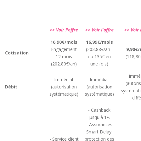
>> Voir l'offre
>> Voir l'offre
>> Voir 
16,90€/mois
16,99€/mois
Engagement
(203,88€/an -
9,90€/
Cotisation
12 mois
ou 135€ en
(118,80
(202,80€/an)
une fois)
Imméd
Immédiat
Immédiat
(autori
Débit
(autorisation
(autorisation
systémati
systématique)
systématique)
diff
- Cashback
jusqu'à 1%
- Assurances
Smart Delay,
- Service client
protection des