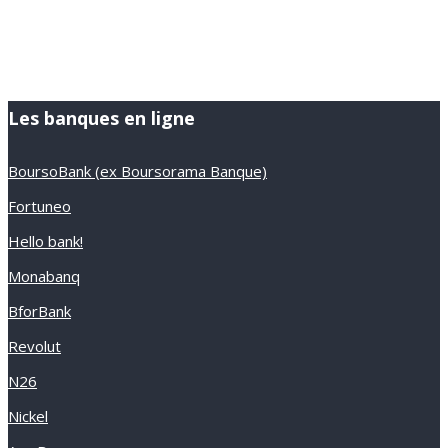
Les banques en ligne
BoursoBank (ex Boursorama Banque)
Fortuneo
Hello bank!
Monabanq
BforBank
Revolut
N26
Nickel