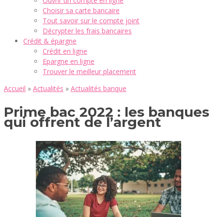
Ouvrir un compte en ligne
Choisir sa carte bancaire
Tout savoir sur le compte joint
Décrypter les frais bancaires
Crédit & épargne
Crédit en ligne
Epargne en ligne
Trouver le meilleur placement
Accueil
»
Actualités
»
Actualités banque
Prime bac 2022 : les banques
qui offrent de l’argent