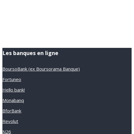
Les banques en ligne
BoursoBank (ex Boursorama Banque)
Fortuneo
Hello bank!
Monabanq
BforBank
Revolut
N26