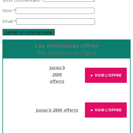
Votre commentaire *
Nom *
Email *
Les meilleures offres
des banques en ligne
Jusqu'à
260€
► VOIR L’OFFRE
offerts
Jusqu'à 280€ offerts
► VOIR L’OFFRE