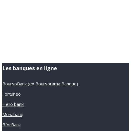
Les banques en ligne
BoursoBank (ex Boursorama Banque)
Fortuneo
Hello bank!
Monabanq
BforBank