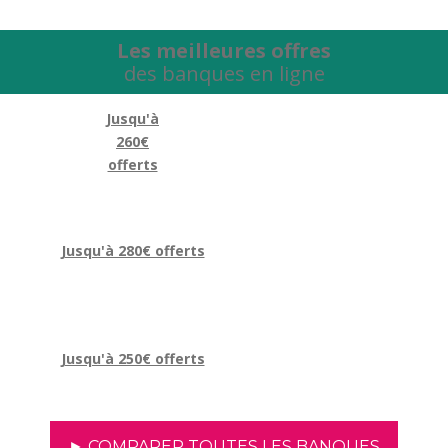
Les meilleures offres
des banques en ligne
Jusqu'à
260€
offerts
Jusqu'à 280€ offerts
Jusqu'à 250€ offerts
► COMPARER TOUTES LES BANQUES