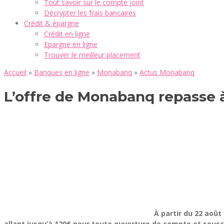
Tout savoir sur le compte joint
Décrypter les frais bancaires
Crédit & épargne
Crédit en ligne
Epargne en ligne
Trouver le meilleur placement
Accueil
»
Banques en ligne
»
Monabanq
»
Actus Monabanq
L’offre de Monabanq repasse 
À partir du 22 août
allant jusqu’à 120€ pour toute ouverture de compte et sousc