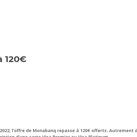
à 120€
 2022, l’offre de Monabanq repasse à 120€ offerts. Autrement d
ription d’une carte Visa Premier ou Visa Platinum.