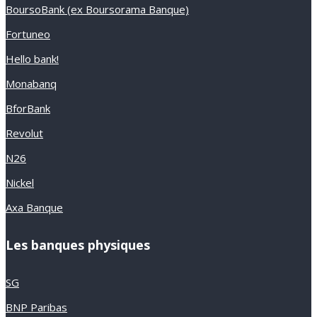
BoursoBank (ex Boursorama Banque)
Fortuneo
Hello bank!
Monabanq
BforBank
Revolut
N26
Nickel
Axa Banque
Les banques physiques
SG
BNP Paribas