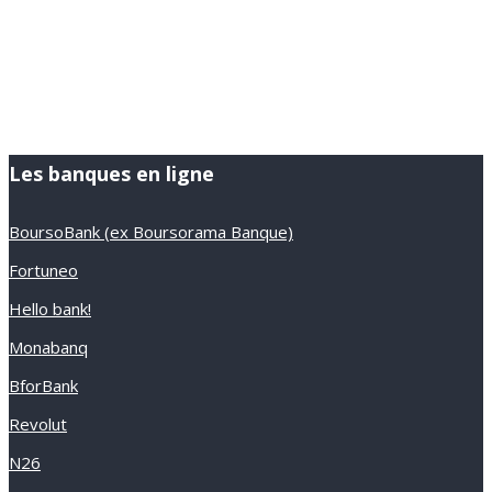
Les banques en ligne
BoursoBank (ex Boursorama Banque)
Fortuneo
Hello bank!
Monabanq
BforBank
Revolut
N26