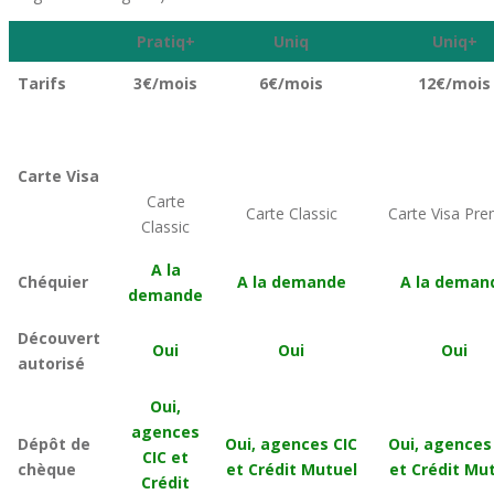
Pratiq+
Uniq
Uniq+
Tarifs
3€/mois
6€/mois
12€/mois
Carte Visa
Carte
Carte Classic
Carte Visa Pre
Classic
A la
Chéquier
A la demande
A la deman
demande
Découvert
Oui
Oui
Oui
autorisé
Oui,
agences
Dépôt de
Oui, agences CIC
Oui, agences
CIC et
chèque
et Crédit Mutuel
et Crédit Mu
Crédit