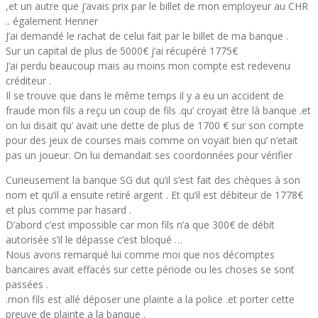
,et un autre que j’avais prix par le billet de mon employeur au CHR
.. également Henner
J’ai demandé le rachat de celui fait par le billet de ma banque .
Sur un capital de plus de 5000€ j’ai récupéré 1775€
J’ai perdu beaucoup mais au moins mon compte est redevenu
créditeur .
Il se trouve que dans le même temps il y a eu un accident de
fraude mon fils a reçu un coup de fils .qu’ croyait être là banque .et
on lui disait qu’ avait une dette de plus de 1700 € sur son compte
pour des jeux de courses mais comme on voyait bien qu’ n’etait
pas un joueur. On lui demandait ses coordonnées pour vérifier
Curieusement la banque SG dut qu’il s’est fait des chèques à son
nom et qu’il a ensuite retiré argent . Et qu’il est débiteur de 1778€
et plus comme par hasard .
D’abord c’est impossible car mon fils n’a que 300€ de débit
autorisée s’il le dépasse c’est bloqué …
Nous avons remarqué lui comme moi que nos décomptes
bancaires avait effacés sur cette période ou les choses se sont
passées .
.mon fils est allé déposer une plainte a la police .et porter cette
preuve de plainte a la banque .