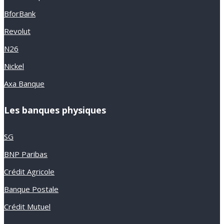
BforBank
Revolut
N26
Nickel
Axa Banque
Les banques physiques
SG
BNP Paribas
Crédit Agricole
Banque Postale
Crédit Mutuel