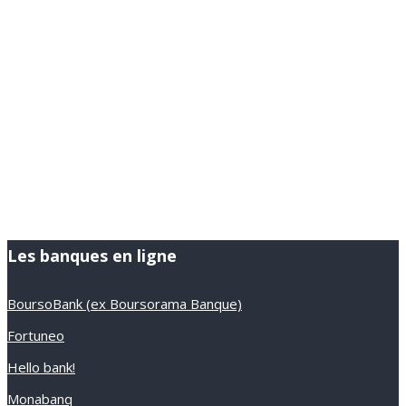
Les banques en ligne
BoursoBank (ex Boursorama Banque)
Fortuneo
Hello bank!
Monabanq