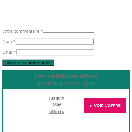
Votre commentaire *
Nom *
Email *
Les meilleures offres
des banques en ligne
Jusqu'à
260€
► VOIR L’OFFRE
offerts