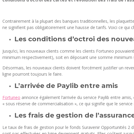
Contrairement à la plupart des banques traditionnelles, les plaquett
ne signifient pas obligatoirement une hausse de tarifs. Voici ce qui 
Les conditions d’octroi des nouve
Jusqu’ici, les nouveaux clients comme les clients Fortuneo pouvaien
minimum respectivement), soit en déposant une somme minimum sur 
Désormais, les nouveaux clients doivent forcément justifier un revenu
ligne pourront toujours le faire.
L’arrivée de Paylib entre amis
Fortuneo
annonce également l’arrivée du service Paylib entre amis, 
« sous réserve de commercialisation », ce qui signifie que le service
Les frais de gestion de l’assurance
Le taux de frais de gestion pour le fonds Suravenir Opportunités 2 de
sont pas effectuées en ligne deviennent gratuits. Elles coûtent jusqu’