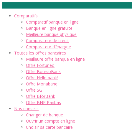
Comparatifs
Comparatif banque en ligne
Banque en ligne gratuite
Meilleure banque physique
Comparateur de crédit
Comparateur d’épargne
Toutes les offres bancaires
Meilleure offre banque en ligne
Offre Fortuneo
Offre BoursoBank
Offre Hello bank!
Offre Monabanq
Offre SG
Offre BforBank
Offre BNP Paribas
Nos conseils
Changer de banque
Ouvrir un compte en ligne
Choisir sa carte bancaire