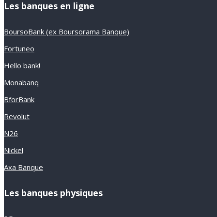
Les banques en ligne
BoursoBank (ex Boursorama Banque)
Fortuneo
Hello bank!
Monabanq
BforBank
Revolut
N26
Nickel
Axa Banque
Les banques physiques