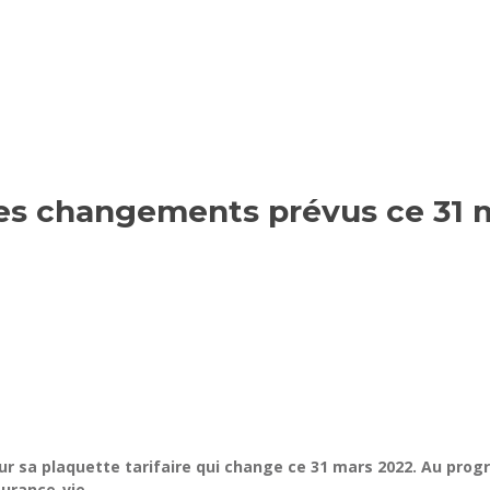
 les changements prévus ce 31 
ur sa plaquette tarifaire qui change ce 31 mars 2022. Au prog
ssurance-vie.