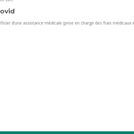
Covid
icier d’une assistance médicale (prise en charge des frais médicaux 