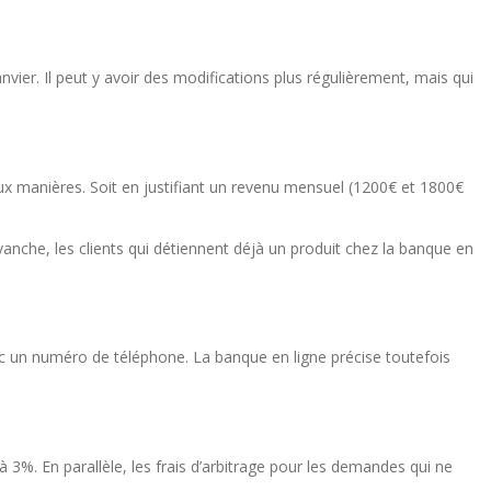
vier. Il peut y avoir des modifications plus régulièrement, mais qui
 manières. Soit en justifiant un revenu mensuel (1200€ et 1800€
vanche, les clients qui détiennent déjà un produit chez la banque en
vec un numéro de téléphone. La banque en ligne précise toutefois
à 3%. En parallèle, les frais d’arbitrage pour les demandes qui ne