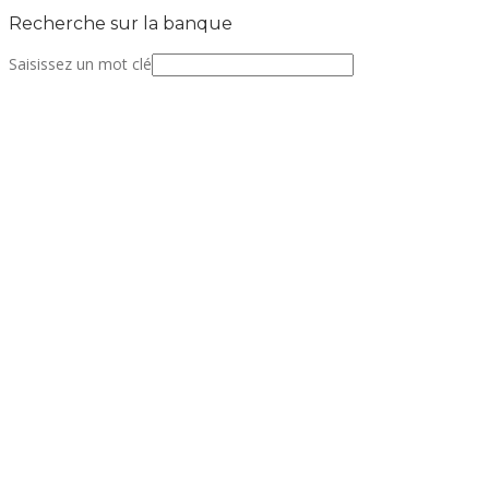
Recherche sur la banque
Saisissez un mot clé