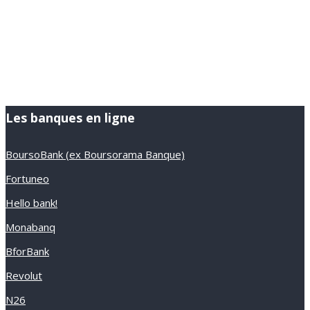
Les banques en ligne
BoursoBank (ex Boursorama Banque)
Fortuneo
Hello bank!
Monabanq
BforBank
Revolut
N26