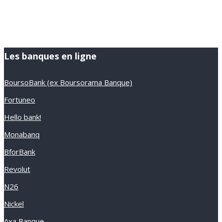
Les banques en ligne
BoursoBank (ex Boursorama Banque)
Fortuneo
Hello bank!
Monabanq
BforBank
Revolut
N26
Nickel
Axa Banque