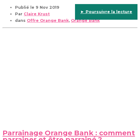
Publié le
9 Nov 2019
► Poursuivre la lecture
Par
Claire Krust
dans
Offre Orange Bank
,
Orange Bank
Parrainage Orange Bank : comment
parrainer et être parrainé ?