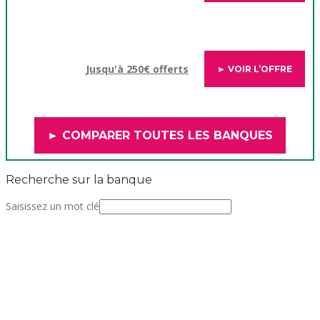
Jusqu'à 250€ offerts
► VOIR L’OFFRE
► COMPARER TOUTES LES BANQUES
Recherche sur la banque
Saisissez un mot clé