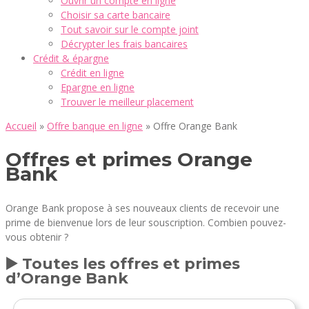
Ouvrir un compte en ligne
Choisir sa carte bancaire
Tout savoir sur le compte joint
Décrypter les frais bancaires
Crédit & épargne
Crédit en ligne
Epargne en ligne
Trouver le meilleur placement
Accueil
»
Offre banque en ligne
»
Offre Orange Bank
Offres et primes Orange
Bank
Orange Bank propose à ses nouveaux clients de recevoir une
prime de bienvenue lors de leur souscription. Combien pouvez-
vous obtenir ?
▶️ Toutes les offres et primes
d’Orange Bank