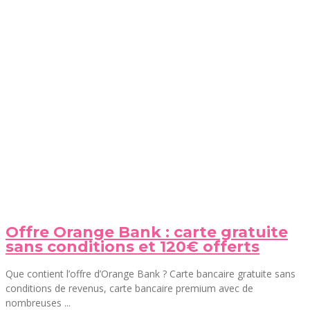
Offre Orange Bank : carte gratuite
sans conditions et 120€ offerts
Que contient l’offre d’Orange Bank ? Carte bancaire gratuite sans
conditions de revenus, carte bancaire premium avec de
nombreuses ...