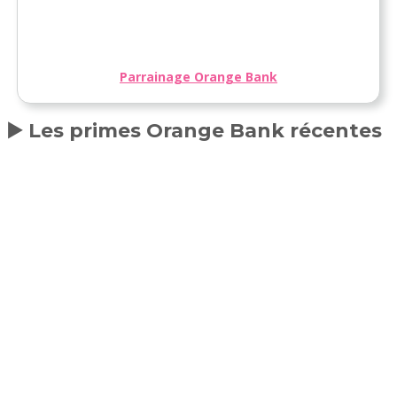
Parrainage Orange Bank
▶️ Les primes Orange Bank récentes