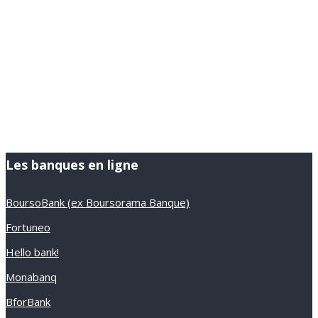
Les banques en ligne
BoursoBank (ex Boursorama Banque)
Fortuneo
Hello bank!
Monabanq
BforBank