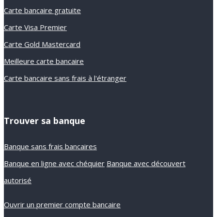
Carte bancaire gratuite
Carte Visa Premier
Carte Gold Mastercard
Meilleure carte bancaire
Carte bancaire sans frais à l'étranger
Trouver sa banque
Banque sans frais bancaires
Banque en ligne avec chéquier
Banque avec découvert
autorisé
Ouvrir un premier compte bancaire