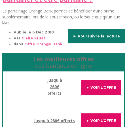
Le parrainage Orange Bank permet de bénéficier d’une prime
supplémentaire lors de la souscription, ou lorsque quelqu’un que
l&rs...
Publié le
6 Déc 2018
► Poursuivre la lecture
Par
Claire Krust
dans
Offre Orange Bank
Les meilleures offres
des banques en ligne
Jusqu'à
260€
► VOIR L’OFFRE
offerts
Jusqu'à 280€ offerts
► VOIR L’OFFRE