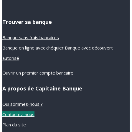
Trouver sa banque
Banque sans frais bancaires
Banque en ligne avec chéquier
Banque avec découvert
autorisé
Ouvrir un premier compte bancaire
A propos de Capitaine Banque
Qui sommes-nous ?
Contactez-nous
Plan du site