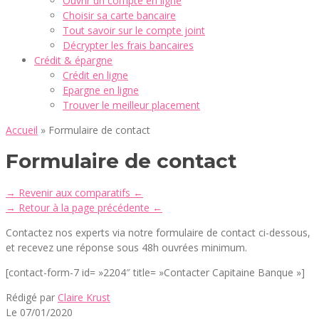
Ouvrir un compte en ligne
Choisir sa carte bancaire
Tout savoir sur le compte joint
Décrypter les frais bancaires
Crédit & épargne
Crédit en ligne
Epargne en ligne
Trouver le meilleur placement
Accueil
»
Formulaire de contact
Formulaire de contact
→ Revenir aux comparatifs ←
→ Retour à la page précédente ←
Contactez nos experts via notre formulaire de contact ci-dessous,
et recevez une réponse sous 48h ouvrées minimum.
[contact-form-7 id= »2204″ title= »Contacter Capitaine Banque »]
Rédigé par
Claire Krust
Le 07/01/2020