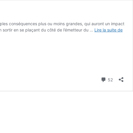
ltiples conséquences plus ou moins grandes, qui auront un impact
Chèq
en sortir en se plaçant du côté de l’émetteur du …
Lire la suite de
sans
provi
:
les
incid
Commenta
52